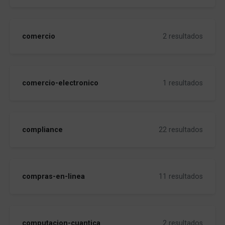
comercio
2 resultados
comercio-electronico
1 resultados
compliance
22 resultados
compras-en-linea
11 resultados
computacion-cuantica
2 resultados