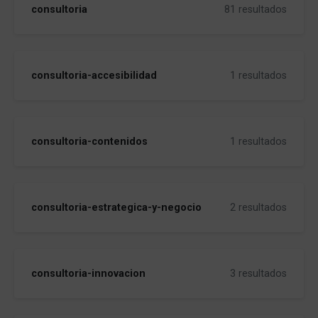
consultoria
81 resultados
consultoria-accesibilidad
1 resultados
consultoria-contenidos
1 resultados
consultoria-estrategica-y-negocio
2 resultados
consultoria-innovacion
3 resultados