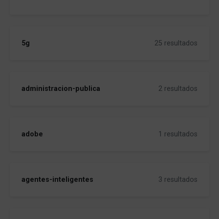
5g
25 resultados
administracion-publica
2 resultados
adobe
1 resultados
agentes-inteligentes
3 resultados