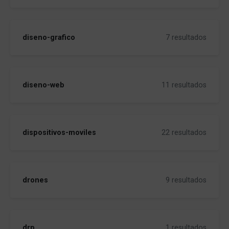
diseno-grafico
7 resultados
diseno-web
11 resultados
dispositivos-moviles
22 resultados
drones
9 resultados
drp
1 resultados