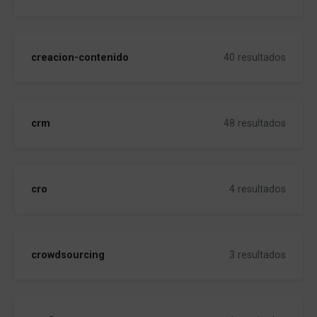
creacion-contenido
40 resultados
crm
48 resultados
cro
4 resultados
crowdsourcing
3 resultados