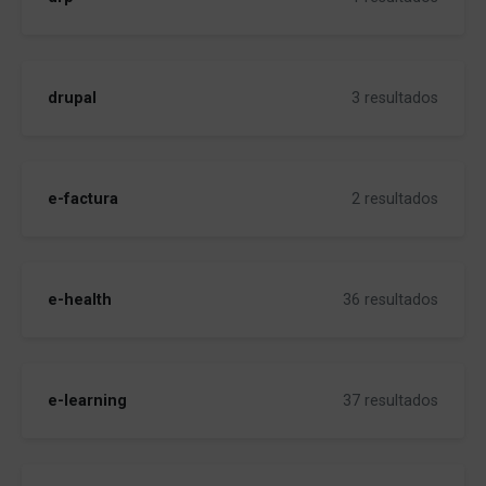
drupal
3 resultados
e-factura
2 resultados
e-health
36 resultados
e-learning
37 resultados