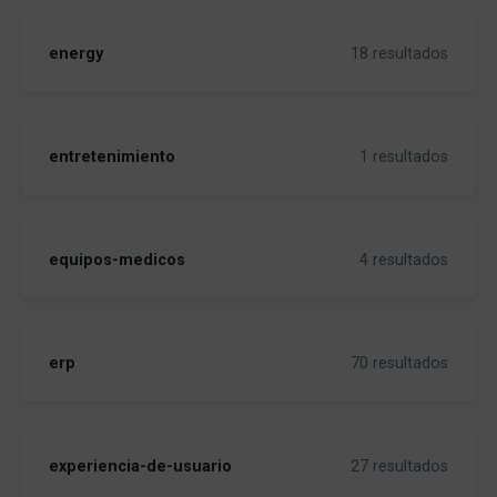
energy
18 resultados
entretenimiento
1 resultados
equipos-medicos
4 resultados
erp
70 resultados
experiencia-de-usuario
27 resultados