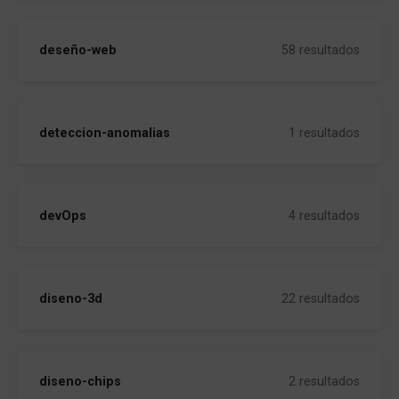
deseño-web
58 resultados
deteccion-anomalias
1 resultados
devOps
4 resultados
diseno-3d
22 resultados
diseno-chips
2 resultados