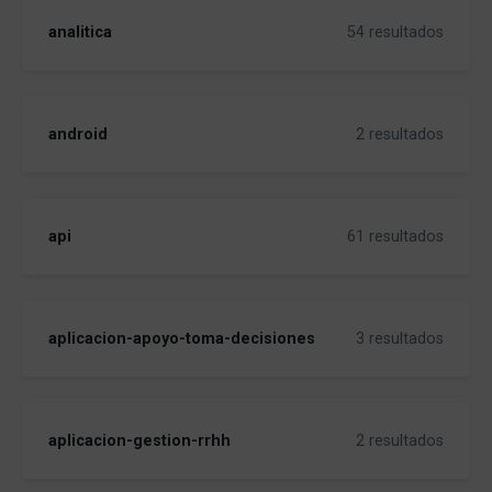
analitica
54 resultados
android
2 resultados
api
61 resultados
aplicacion-apoyo-toma-decisiones
3 resultados
aplicacion-gestion-rrhh
2 resultados