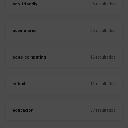
eco-friendly
6 resultados
ecommerce
66 resultados
edge-computing
16 resultados
edtech
11 resultados
educacion
37 resultados