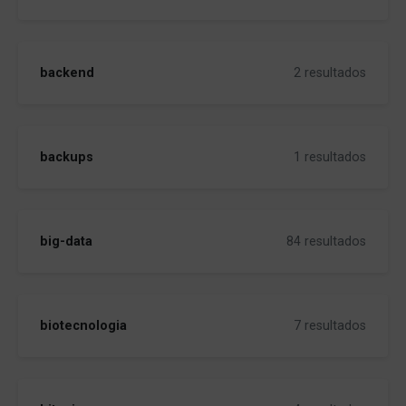
backend
2 resultados
backups
1 resultados
big-data
84 resultados
biotecnologia
7 resultados