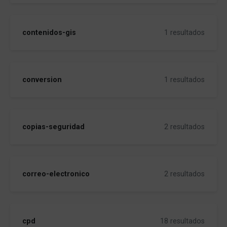
contenidos-gis
1 resultados
conversion
1 resultados
copias-seguridad
2 resultados
correo-electronico
2 resultados
cpd
18 resultados