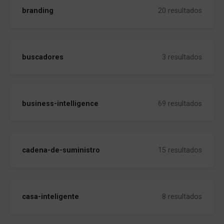
branding
20 resultados
buscadores
3 resultados
business-intelligence
69 resultados
cadena-de-suministro
15 resultados
casa-inteligente
8 resultados