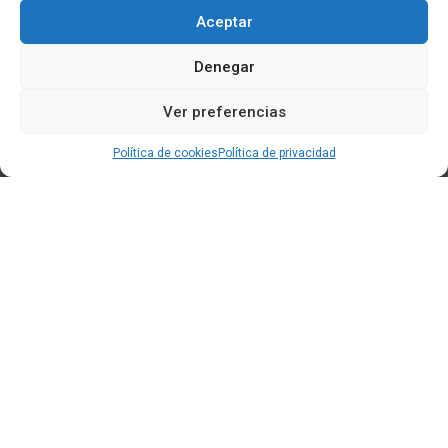
Aceptar
Denegar
Ver preferencias
Política de cookies
Política de privacidad
Edificio CEM (Centro de Emprendemento) - Cidade da
Cultura
15707 Gaias - Santiago de Compostela
Horario de oficina:
[L-X] 8:30h - 14:30h | 15:00h - 17:00h
[V] 8:00h - 15:00h