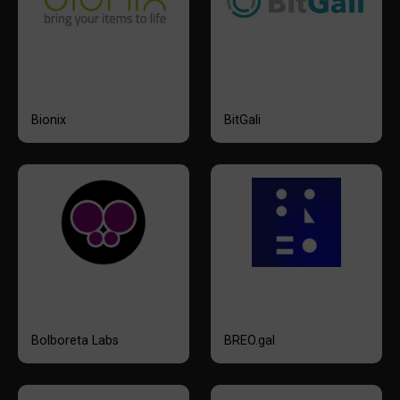
Bionix
BitGali
Bolboreta Labs
BREO.gal