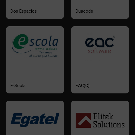
Dos Espacios
Duacode
E-Scola
EAC(C)