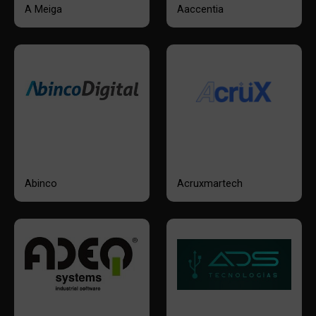
A Meiga
Aaccentia
Abinco
Acruxmartech