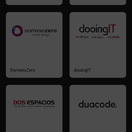
DominioZero
dooingIT