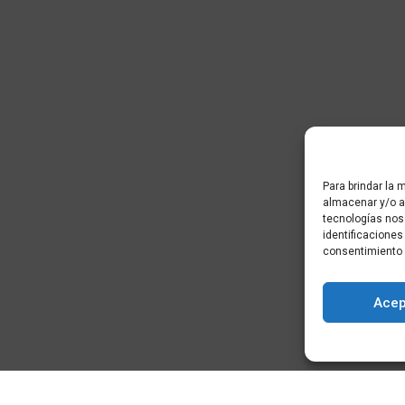
Para brindar la 
almacenar y/o ac
tecnologías nos
identificaciones
consentimiento 
Acep
) - Cidade da
+34 881 939 651