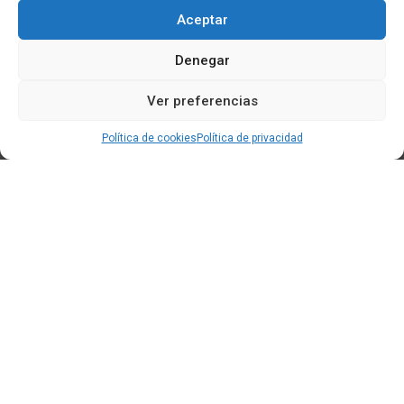
Aceptar
Denegar
Ver preferencias
Política de cookies
Política de privacidad
Edificio CEM (Centro de Emprendemento) - Cidade da
Cultura
15707 Gaias - Santiago de Compostela
Horario de oficina:
[L-X] 8:30h - 14:30h | 15:00h - 17:00h
[V] 8:00h - 15:00h