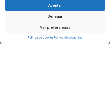
Aceptar
Denegar
Ver preferencias
Política de cookies
Política de privacidad
Edificio CEM (Centro de Emprendemento) - Cidade da
Cultura
15707 Gaias - Santiago de Compostela
Horario de oficina:
[L-X] 8:30h - 14:30h | 15:00h - 17:00h
[V] 8:00h - 15:00h