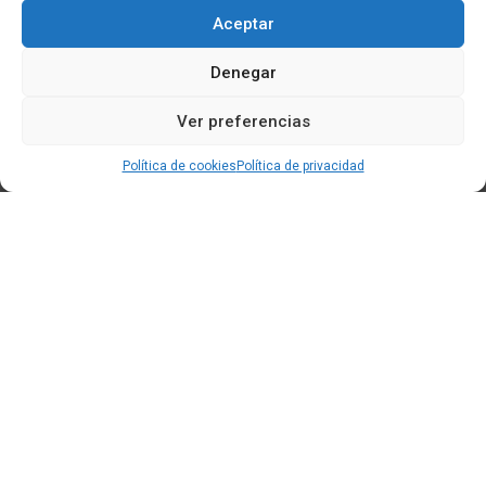
Aceptar
Denegar
Ver preferencias
Política de cookies
Política de privacidad
Edificio CEM (Centro de Emprendemento) - Cidade da
Cultura
15707 Gaias - Santiago de Compostela
Horario de oficina:
[L-X] 8:30h - 14:30h | 15:00h - 17:00h
[V] 8:00h - 15:00h