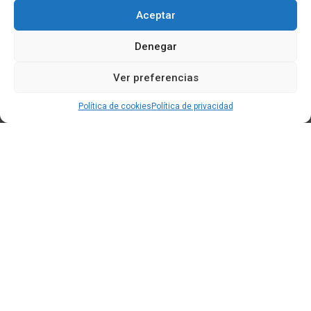
Aceptar
Denegar
Ver preferencias
Política de cookies
Política de privacidad
Edificio CEM (Centro de Emprendemento) - Cidade da
Cultura
15707 Gaias - Santiago de Compostela
Horario de oficina:
[L-X] 8:30h - 14:30h | 15:00h - 17:00h
[V] 8:00h - 15:00h