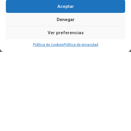
Aceptar
Denegar
Ver preferencias
Política de cookies
Política de privacidad
Edificio CEM (Centro de Emprendemento) - Cidade da
Cultura
15707 Gaias - Santiago de Compostela
Horario de oficina:
[L-X] 8:30h - 14:30h | 15:00h - 17:00h
[V] 8:00h - 15:00h