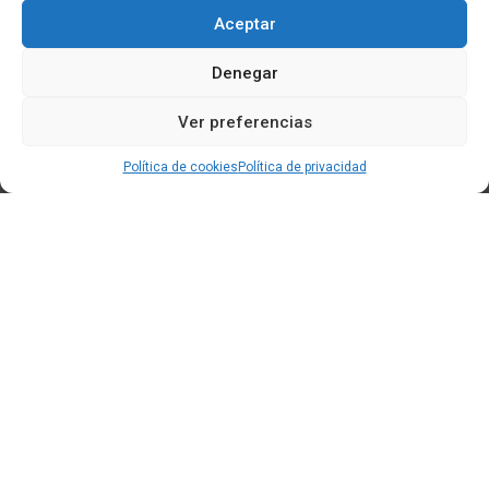
Aceptar
Denegar
Ver preferencias
Política de cookies
Política de privacidad
Edificio CEM (Centro de Emprendemento) - Cidade da
Cultura
15707 Gaias - Santiago de Compostela
Horario de oficina:
[L-X] 8:30h - 14:30h | 15:00h - 17:00h
[V] 8:00h - 15:00h