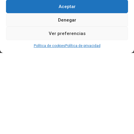
Aceptar
Denegar
Ver preferencias
Política de cookies
Política de privacidad
Edificio CEM (Centro de Emprendemento) - Cidade da
Cultura
15707 Gaias - Santiago de Compostela
Horario de oficina:
[L-X] 8:30h - 14:30h | 15:00h - 17:00h
[V] 8:00h - 15:00h