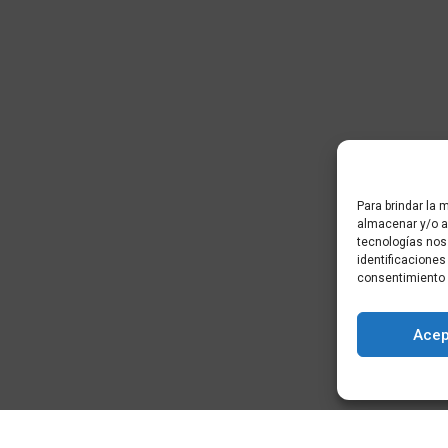
Para brindar la 
almacenar y/o ac
tecnologías nos
identificaciones
consentimiento 
Acep
) - Cidade da
+34 881 939 651