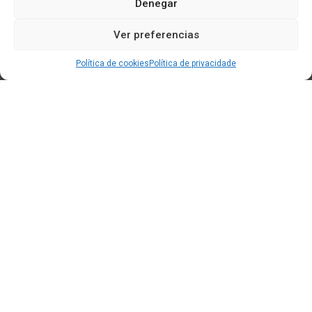
Denegar
Ver preferencias
Política de cookies
Política de privacidade
Edificio CEM (Centro de Emprendemento) - Cidade da
Cultura
15707 Gaias - Santiago de Compostela
Horario de oficina:
[L-X] 8:30h - 14:30h | 15:00h - 17:00h
[V] 8:00h - 15:00h
+34 881 939 651