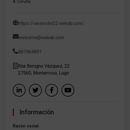
A Coruña
https://veranodel22.wekab.com/
welcome@wekab.com
881964801
Rúa Benigno Vázquez, 22
27560, Monterroso, Lugo
Información
Razón social