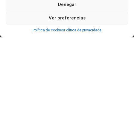
Denegar
Ver preferencias
Política de cookies
Política de privacidade
Edificio CEM (Centro de Emprendemento) - Cidade da
Cultura
15707 Gaias - Santiago de Compostela
Horario de oficina:
[L-X] 8:30h - 14:30h | 15:00h - 17:00h
[V] 8:00h - 15:00h