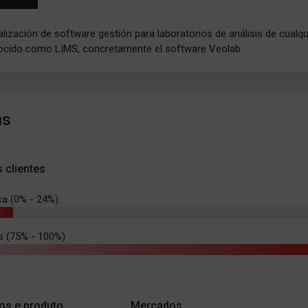
lización de software gestión para laboratorios de análisis de cualqu
ocido como LIMS, concretamente el software Veolab.
as
s clientes
ca (0% - 24%)
s (75% - 100%)
os e produto
Mercados