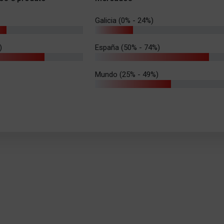
Galicia (0% - 24%)
)
España (50% - 74%)
Mundo (25% - 49%)