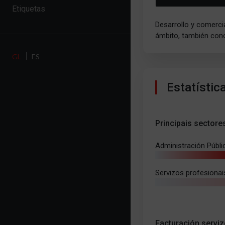
Etiquetas
Desarrollo y comercia
ámbito, también con
GL
ES
Estatístic
Principais sectore
Administración Públi
Servizos profesionai
Facturación serviz