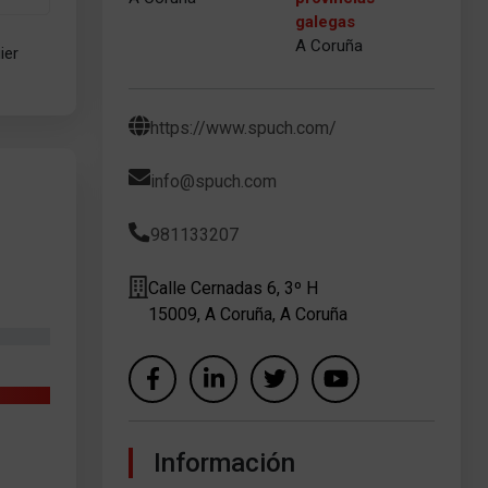
galegas
A Coruña
ier
https://www.spuch.com/
info@spuch.com
981133207
Calle Cernadas 6, 3º H
15009, A Coruña, A Coruña
Información