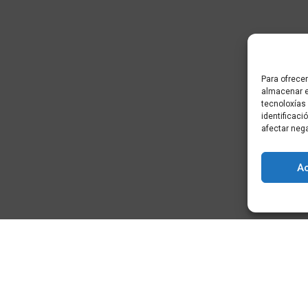
Para ofrecer
almacenar e
tecnoloxías
identificaci
afectar neg
A
) - Cidade da
+34 881 939 651
info@clusterticgalicia.com