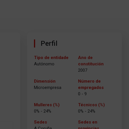
Perfil
Tipo de entidade
Ano de
Autónomo
constitución
2007
Dimensión
Número de
Microempresa
empregados
0 - 9
Mulleres (%)
Técnicos (%)
0% - 24%
0% - 24%
Sedes
Sedes en
A Coruña
provincias