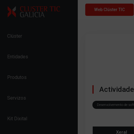
Skip to content
Web Clúster TIC
Clúster
Entidades
Produtos
Actividad
Servizos
Desenvolvemento de sof
Kit Dixital
Xeral