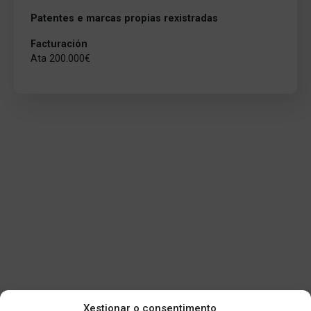
Patentes e marcas propias rexistradas
Facturación
Ata 200.000€
Xestionar o consentimento