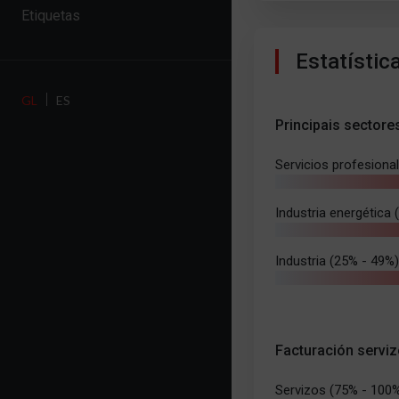
Etiquetas
Estatístic
GL
ES
Principais sectore
Servicios profesiona
Industria energética
Industria (25% - 49%)
Facturación serviz
Servizos (75% - 100