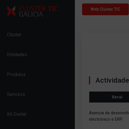
Skip to content
Web Clúster TIC
Clúster
Entidades
Produtos
Actividad
Servizos
Xeral
Axencia de desenvol
Kit Dixital
electrónico e ERP.