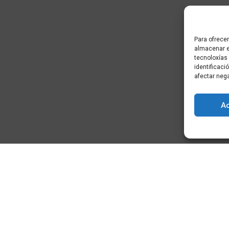
Para ofrecer
almacenar e
tecnoloxías
identificaci
afectar neg
A
) - Cidade da
+34 881 939 651
info@clusterticgalicia.com