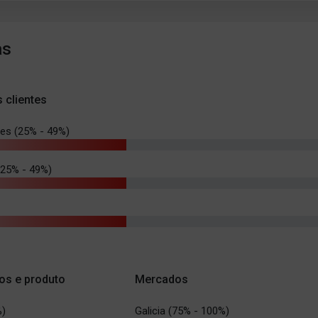
as
s clientes
les (25% - 49%)
 (25% - 49%)
os e produto
Mercados
%)
Galicia (75% - 100%)