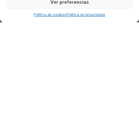
Ver preferencias
Política de cookies
Política de privacidade
Edificio CEM (Centro de Emprendemento) - Cidade da
Cultura
15707 Gaias - Santiago de Compostela
Horario de oficina:
[L-X] 8:30h - 14:30h | 15:00h - 17:00h
[V] 8:00h - 15:00h
+34 881 939 651
info@clusterticgalicia.com