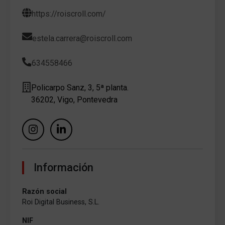
https://roiscroll.com/
estela.carrera@roiscroll.com
634558466
Policarpo Sanz, 3, 5ª planta.
36202, Vigo, Pontevedra
Información
Razón social
Roi Digital Business, S.L.
NIF