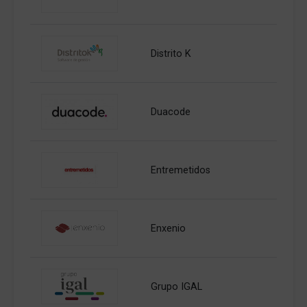
Distrito K
Duacode
Entremetidos
Enxenio
Grupo IGAL