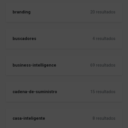
branding
20 resultados
buscadores
4 resultados
business-intelligence
69 resultados
cadena-de-suministro
15 resultados
casa-inteligente
8 resultados