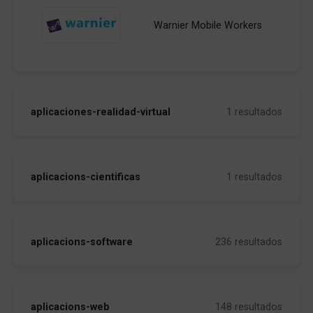
Warnier Mobile Workers
aplicaciones-realidad-virtual
1 resultados
aplicacions-cientificas
1 resultados
aplicacions-software
236 resultados
aplicacions-web
148 resultados