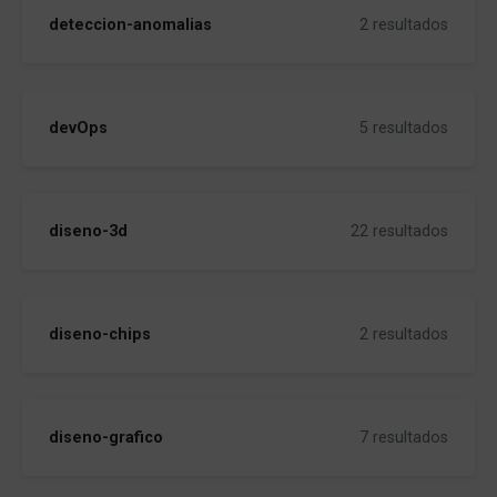
deteccion-anomalias
2 resultados
devOps
5 resultados
diseno-3d
22 resultados
diseno-chips
2 resultados
diseno-grafico
7 resultados