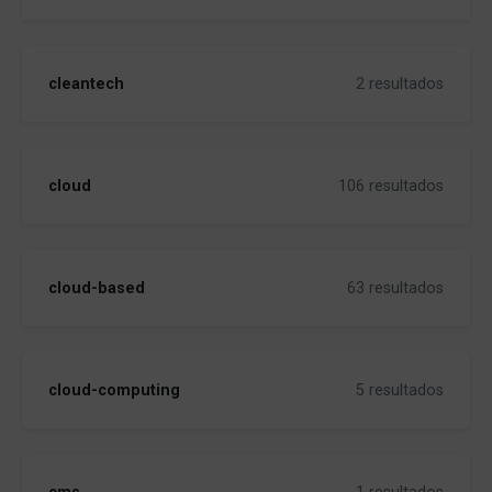
cleantech
2 resultados
cloud
106 resultados
cloud-based
63 resultados
cloud-computing
5 resultados