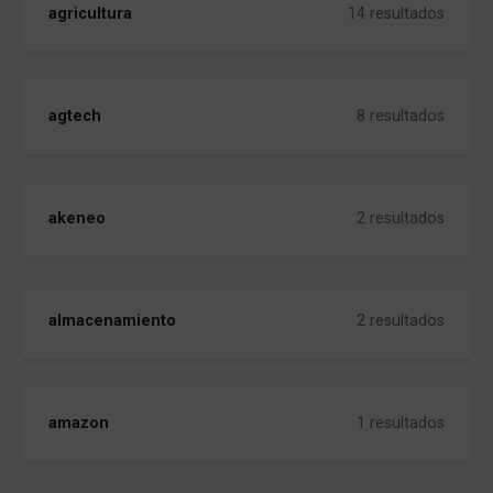
agricultura
14 resultados
agtech
8 resultados
akeneo
2 resultados
almacenamiento
2 resultados
amazon
1 resultados