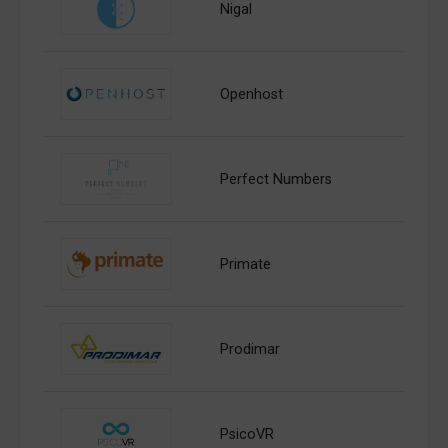
Nigal
Openhost
Perfect Numbers
Primate
Prodimar
PsicoVR