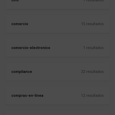
cms
1 resultados
comercio
15 resultados
comercio-electronico
1 resultados
compliance
22 resultados
compras-en-linea
12 resultados