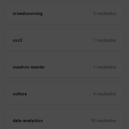
crowdsourcing
3 resultados
css3
1 resultados
cuadros-mando
1 resultados
cultura
4 resultados
data-analystics
90 resultados