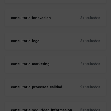
consultoria-innovacion
3 resultados
consultoria-legal
3 resultados
consultoria-marketing
2 resultados
consultoria-procesos-calidad
9 resultados
consultoria-seguridad-informacion
5 resultados