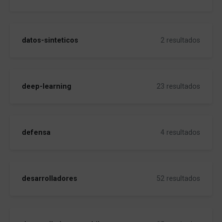
datos-sinteticos
2 resultados
deep-learning
23 resultados
defensa
4 resultados
desarrolladores
52 resultados