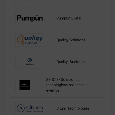
Pumpún Dixital
Qualigy Solutions
Quality iAuditoria
SERGLO Soluciones
tecnológicas aplicadas a
eventos
Situm Technologies