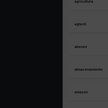
agricultura
agtech
akeneo
almacenamiento
amazon