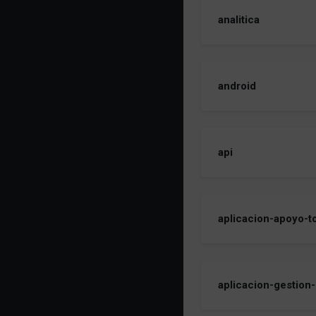
analitica
android
api
aplicacion-apoyo-t
aplicacion-gestion-