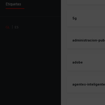
Etiquetas
5g
GL
ES
administracion-pub
adobe
agentes-inteligent