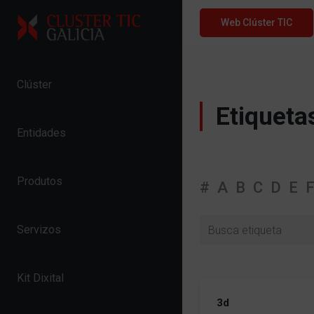
Skip to content
Web Clúster TIC
Clúster
Etiqueta
Entidades
Produtos
#
A
B
C
D
E
Servizos
Kit Dixital
3d