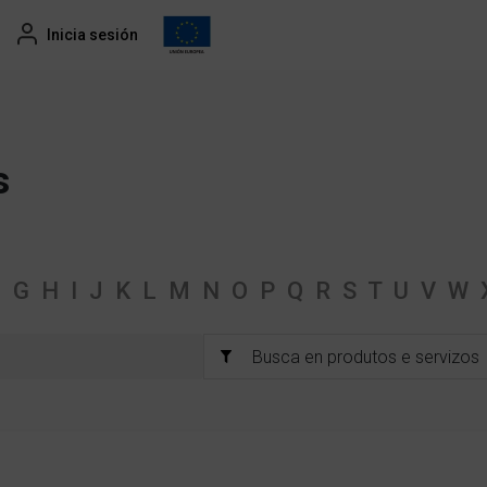
Inicia sesión
s
F
G
H
I
J
K
L
M
N
O
P
Q
R
S
T
U
V
W