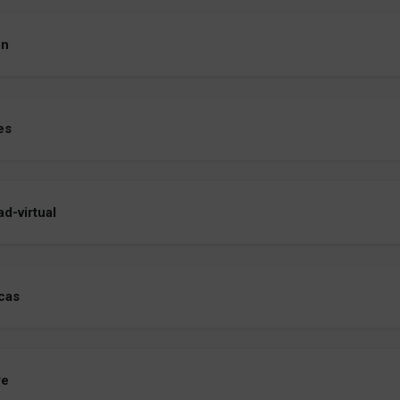
on
es
ad-virtual
icas
re