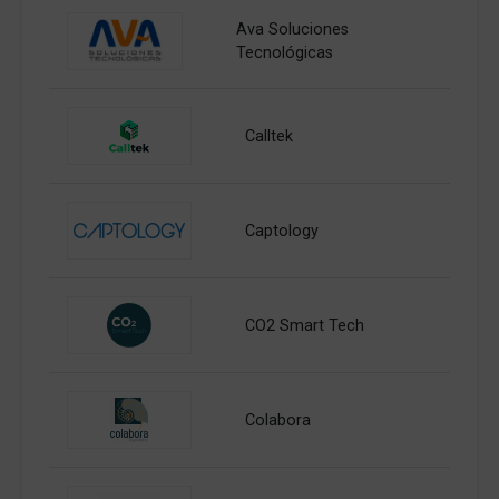
Ava Soluciones
Tecnológicas
Calltek
Captology
CO2 Smart Tech
Colabora