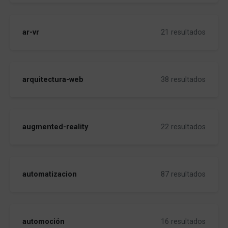
ar-vr
21 resultados
arquitectura-web
38 resultados
augmented-reality
22 resultados
automatizacion
87 resultados
automoción
16 resultados