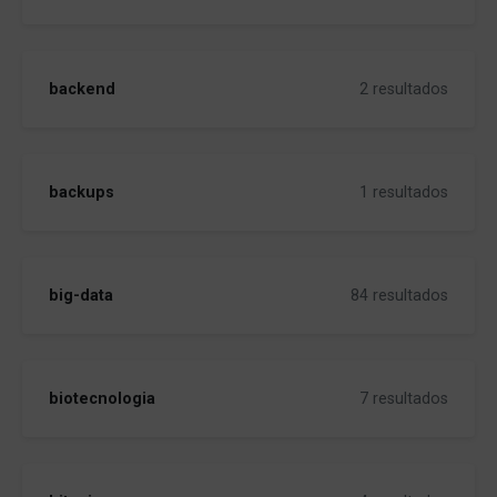
backend
2 resultados
backups
1 resultados
big-data
84 resultados
biotecnologia
7 resultados