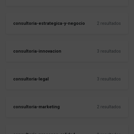
consultoria-estrategica-y-negocio
2 resultados
consultoria-innovacion
3 resultados
consultoria-legal
3 resultados
consultoria-marketing
2 resultados