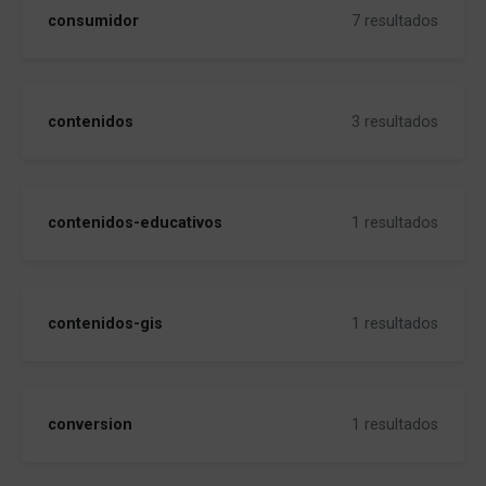
consumidor
7 resultados
contenidos
3 resultados
contenidos-educativos
1 resultados
contenidos-gis
1 resultados
conversion
1 resultados