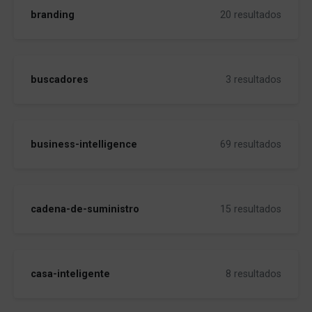
branding
20 resultados
buscadores
3 resultados
business-intelligence
69 resultados
cadena-de-suministro
15 resultados
casa-inteligente
8 resultados