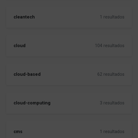
cleantech
1 resultados
cloud
104 resultados
cloud-based
62 resultados
cloud-computing
3 resultados
cms
1 resultados