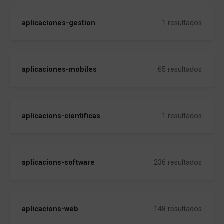
aplicaciones-gestion
1 resultados
aplicaciones-mobiles
65 resultados
aplicacions-cientificas
1 resultados
aplicacions-software
236 resultados
aplicacions-web
148 resultados