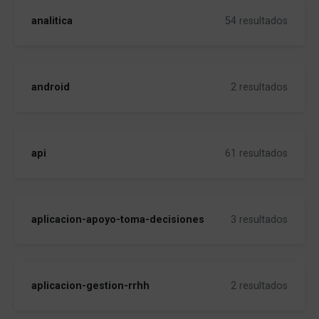
analitica
54 resultados
android
2 resultados
api
61 resultados
aplicacion-apoyo-toma-decisiones
3 resultados
aplicacion-gestion-rrhh
2 resultados