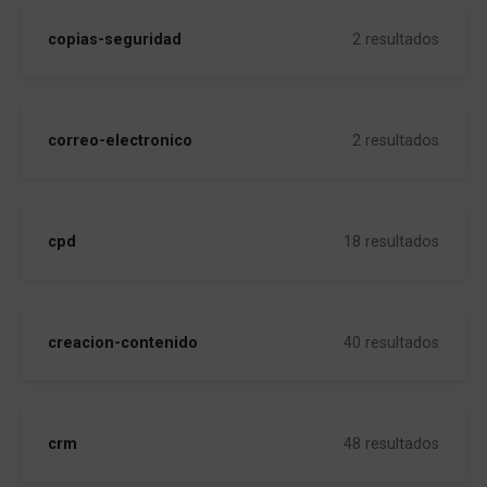
copias-seguridad
2 resultados
correo-electronico
2 resultados
cpd
18 resultados
creacion-contenido
40 resultados
crm
48 resultados