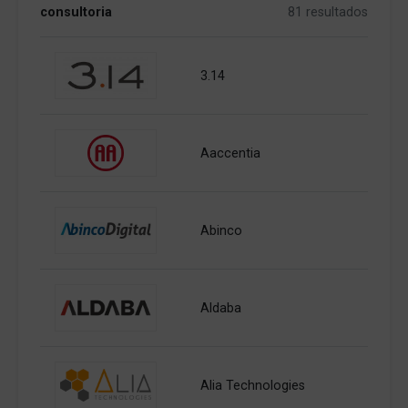
consultoria
81 resultados
3.14
Aaccentia
Abinco
Aldaba
Alia Technologies