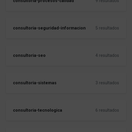
consultoria-procesos-calidad
9 resultados
consultoria-seguridad-informacion
5 resultados
consultoria-seo
4 resultados
consultoria-sistemas
3 resultados
consultoria-tecnologica
6 resultados