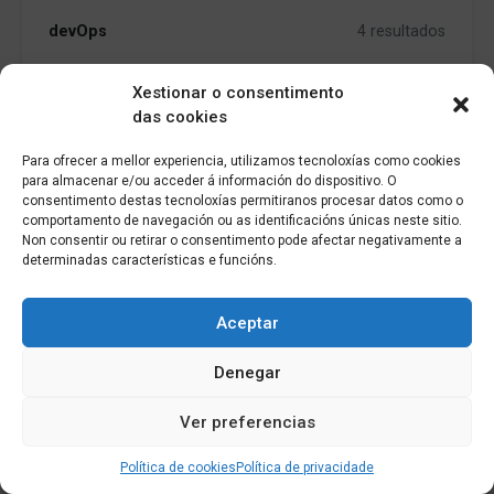
devOps
4 resultados
Xestionar o consentimento
das cookies
diseno-3d
22 resultados
Para ofrecer a mellor experiencia, utilizamos tecnoloxías como cookies
para almacenar e/ou acceder á información do dispositivo. O
consentimento destas tecnoloxías permitiranos procesar datos como o
comportamento de navegación ou as identificacións únicas neste sitio.
diseno-chips
2 resultados
Non consentir ou retirar o consentimento pode afectar negativamente a
determinadas características e funcións.
Aceptar
diseno-grafico
7 resultados
Denegar
Ver preferencias
diseno-web
11 resultados
Política de cookies
Política de privacidade