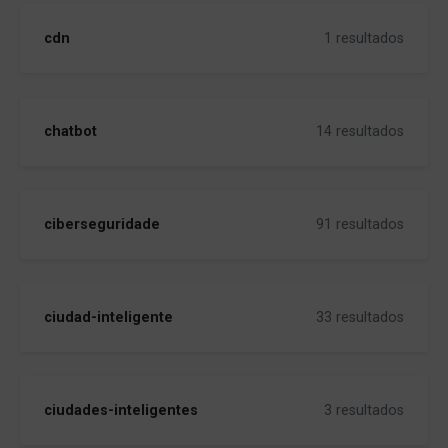
cdn
1 resultados
chatbot
14 resultados
ciberseguridade
91 resultados
ciudad-inteligente
33 resultados
ciudades-inteligentes
3 resultados