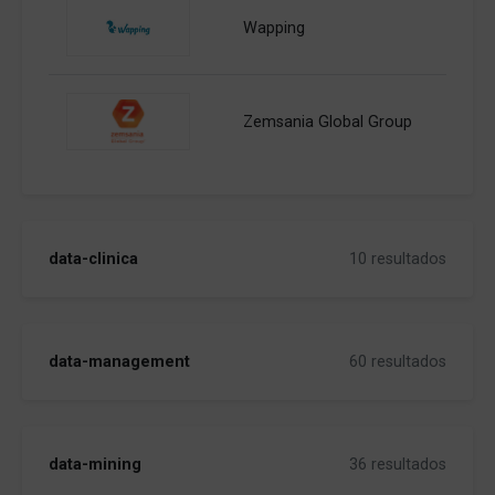
Wapping
Zemsania Global Group
data-clinica
10 resultados
data-management
60 resultados
data-mining
36 resultados