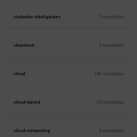
ciudades-inteligentes
3 resultados
cleantech
2 resultados
cloud
106 resultados
cloud-based
63 resultados
cloud-computing
5 resultados