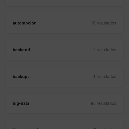
automoción
16 resultados
backend
2 resultados
backups
1 resultados
big-data
86 resultados