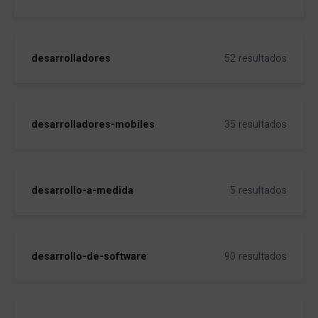
desarrolladores
52 resultados
desarrolladores-mobiles
35 resultados
desarrollo-a-medida
5 resultados
desarrollo-de-software
90 resultados