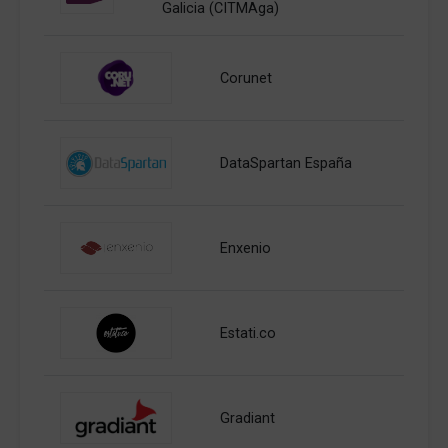
Galicia (CITMAga)
Corunet
DataSpartan España
Enxenio
Estati.co
Gradiant