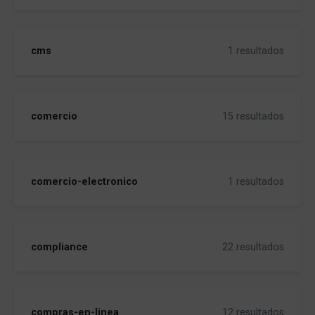
cms
1 resultados
comercio
15 resultados
comercio-electronico
1 resultados
compliance
22 resultados
compras-en-linea
12 resultados