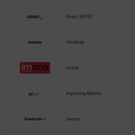
Grupo SATEC
Himikode
Imatia
Improving Metrics
Inetum