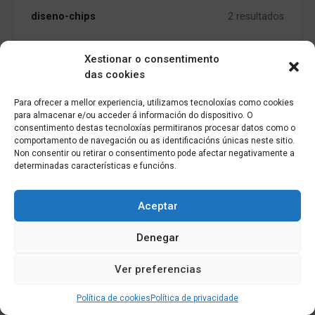
diseno-chips
2 resultados
Xestionar o consentimento
das cookies
diseno-grafico
7 resultados
Para ofrecer a mellor experiencia, utilizamos tecnoloxías como cookies
para almacenar e/ou acceder á información do dispositivo. O
consentimento destas tecnoloxías permitiranos procesar datos como o
comportamento de navegación ou as identificacións únicas neste sitio.
diseno-web
11 resultados
Non consentir ou retirar o consentimento pode afectar negativamente a
determinadas características e funcións.
Aceptar
dispositivos-moviles
22 resultados
Denegar
Ver preferencias
drones
10 resultados
Política de cookies
Política de privacidade