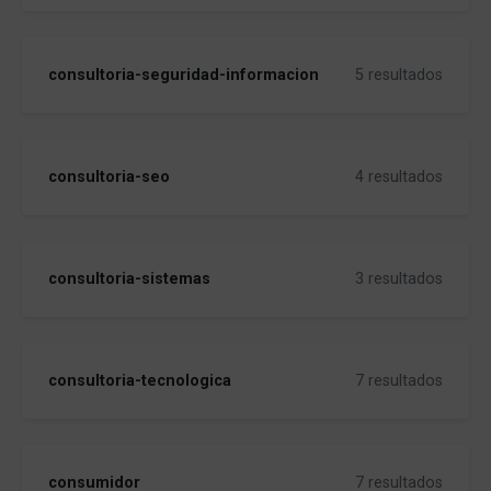
consultoria-seguridad-informacion
5 resultados
consultoria-seo
4 resultados
consultoria-sistemas
3 resultados
consultoria-tecnologica
7 resultados
consumidor
7 resultados