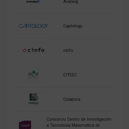
Avansig
Captology
cinfo
CITEEC
Colabora
Consorcio Centro de Investigación
e Tecnoloxía Matemática de