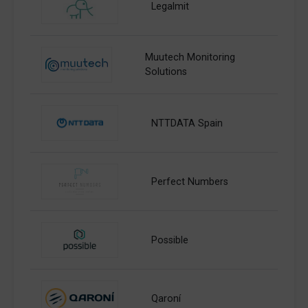
Legalmit
Muutech Monitoring
Solutions
NTTDATA Spain
Perfect Numbers
Possible
Qaroní