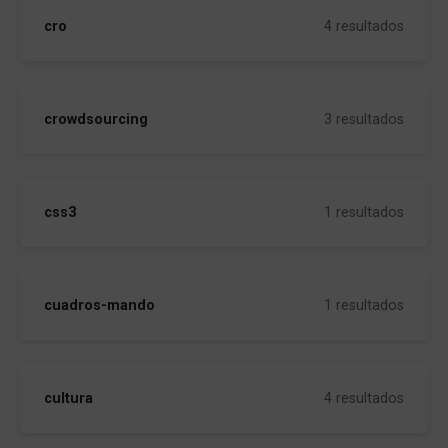
cro
4 resultados
crowdsourcing
3 resultados
css3
1 resultados
cuadros-mando
1 resultados
cultura
4 resultados