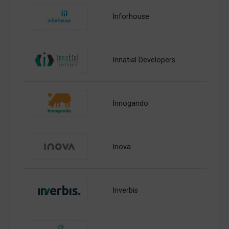
Inforhouse
Innatial Developers
Innogando
Inova
Inverbis