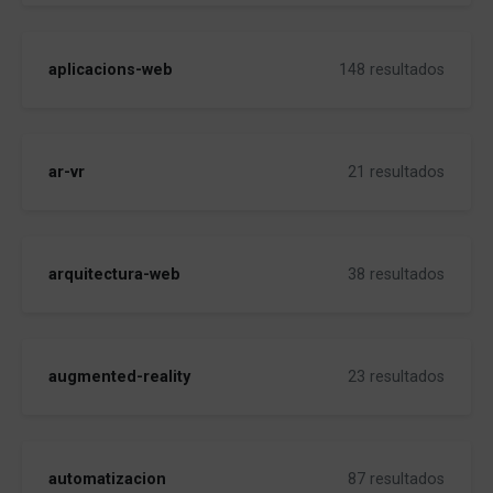
aplicacions-web
148 resultados
ar-vr
21 resultados
arquitectura-web
38 resultados
augmented-reality
23 resultados
automatizacion
87 resultados