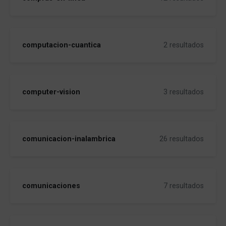
computacion-cuantica
2 resultados
computer-vision
3 resultados
comunicacion-inalambrica
26 resultados
comunicaciones
7 resultados