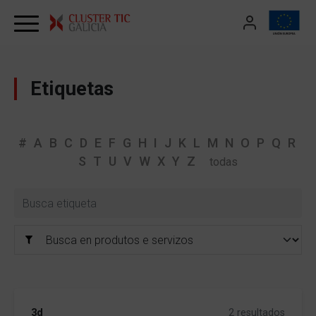
Skip to content
Etiquetas
#
A
B
C
D
E
F
G
H
I
J
K
L
M
N
O
P
Q
R
S
T
U
V
W
X
Y
Z
todas
3d
2 resultados