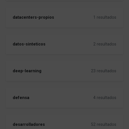
datacenters-propios
1 resultados
datos-sinteticos
2 resultados
deep-learning
23 resultados
defensa
4 resultados
desarrolladores
52 resultados