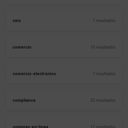
cms
1 resultados
comercio
15 resultados
comercio-electronico
1 resultados
compliance
22 resultados
compras-en-linea
12 resultados