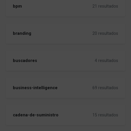
bpm
21 resultados
branding
20 resultados
buscadores
4 resultados
business-intelligence
69 resultados
cadena-de-suministro
15 resultados