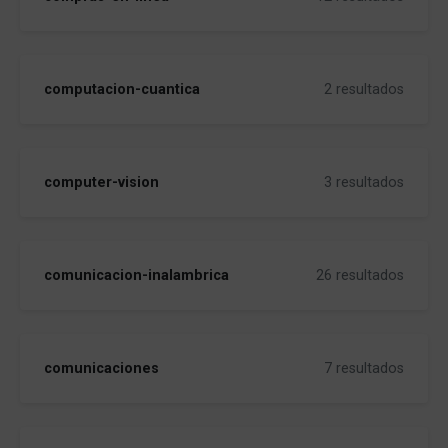
computacion-cuantica
2 resultados
computer-vision
3 resultados
comunicacion-inalambrica
26 resultados
comunicaciones
7 resultados