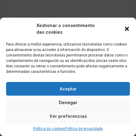
Infonova
Xestionar o consentimento
das cookies
Para ofrecer a mellor experiencia, utilizamos tecnoloxías como cookies
Inforhouse
para almacenar e/ou acceder á información do dispositivo. O
consentimento destas tecnoloxías permitiranos procesar datos como o
comportamento de navegación ou as identificacións únicas neste sitio.
Non consentir ou retirar o consentimento pode afectar negativamente a
determinadas características e funcións.
KAIPOC Consulting
Aceptar
Libreinnova Digital
Denegar
Ver preferencias
Meigasoft
Política de cookies
Política de privacidade