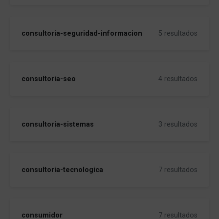
consultoria-seguridad-informacion
5 resultados
consultoria-seo
4 resultados
consultoria-sistemas
3 resultados
consultoria-tecnologica
7 resultados
consumidor
7 resultados