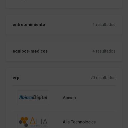
entretenimiento
1 resultados
equipos-medicos
4 resultados
erp
70 resultados
Abinco
Alia Technologies