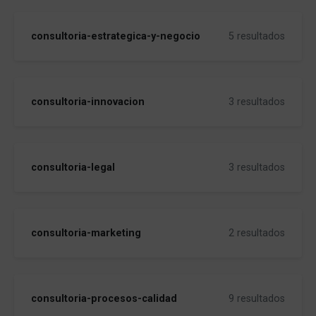
consultoria-estrategica-y-negocio
5 resultados
consultoria-innovacion
3 resultados
consultoria-legal
3 resultados
consultoria-marketing
2 resultados
consultoria-procesos-calidad
9 resultados