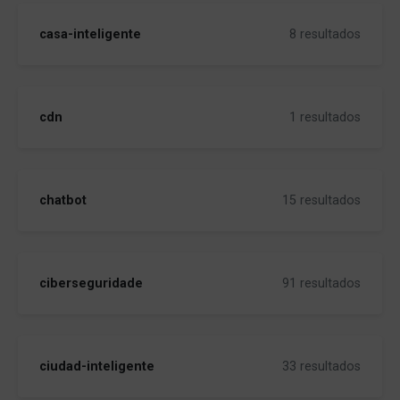
casa-inteligente
8 resultados
cdn
1 resultados
chatbot
15 resultados
ciberseguridade
91 resultados
ciudad-inteligente
33 resultados