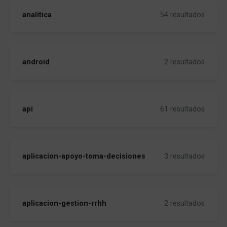
analitica
54 resultados
android
2 resultados
api
61 resultados
aplicacion-apoyo-toma-decisiones
3 resultados
aplicacion-gestion-rrhh
2 resultados