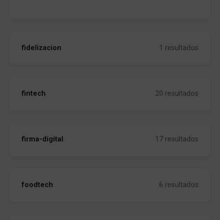
fidelizacion
1 resultados
fintech
20 resultados
firma-digital
17 resultados
foodtech
6 resultados