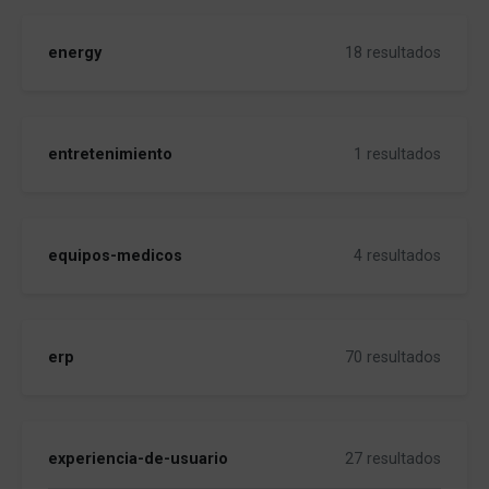
energy
18 resultados
entretenimiento
1 resultados
equipos-medicos
4 resultados
erp
70 resultados
experiencia-de-usuario
27 resultados