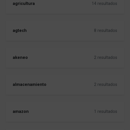
agricultura
14 resultados
agtech
8 resultados
akeneo
2 resultados
almacenamiento
2 resultados
amazon
1 resultados