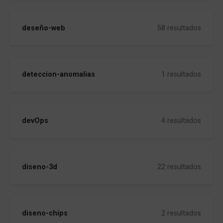
deseño-web
58 resultados
deteccion-anomalias
1 resultados
devOps
4 resultados
diseno-3d
22 resultados
diseno-chips
2 resultados