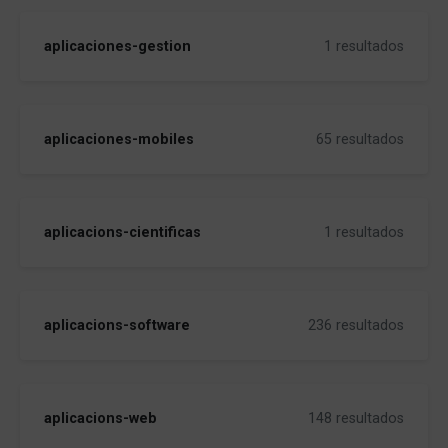
aplicaciones-gestion
1 resultados
aplicaciones-mobiles
65 resultados
aplicacions-cientificas
1 resultados
aplicacions-software
236 resultados
aplicacions-web
148 resultados