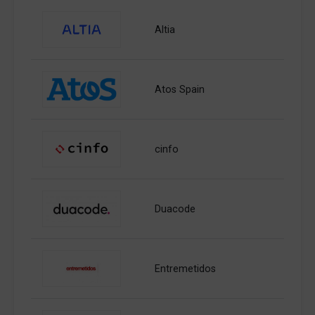
Altia
Atos Spain
cinfo
Duacode
Entremetidos