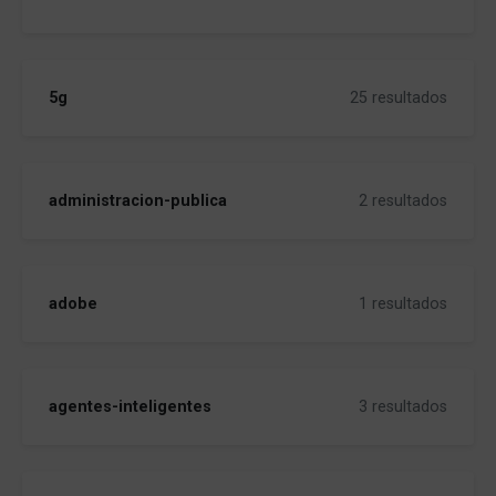
5g
25 resultados
administracion-publica
2 resultados
adobe
1 resultados
agentes-inteligentes
3 resultados