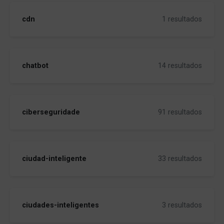
cdn
1 resultados
chatbot
14 resultados
ciberseguridade
91 resultados
ciudad-inteligente
33 resultados
ciudades-inteligentes
3 resultados