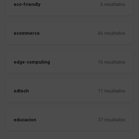
eco-friendly
6 resultados
ecommerce
66 resultados
edge-computing
16 resultados
edtech
11 resultados
educacion
37 resultados