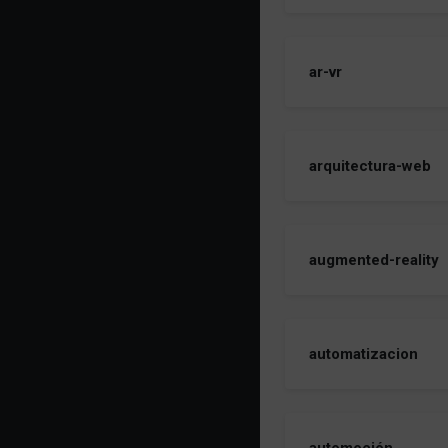
ar-vr
arquitectura-web
augmented-reality
automatizacion