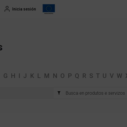
Inicia sesión
s
F
G
H
I
J
K
L
M
N
O
P
Q
R
S
T
U
V
W