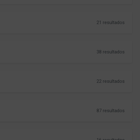
21 resultados
38 resultados
22 resultados
87 resultados