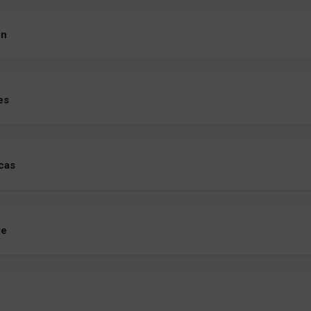
on
es
icas
re