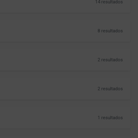
14 resultados
8 resultados
2 resultados
2 resultados
1 resultados