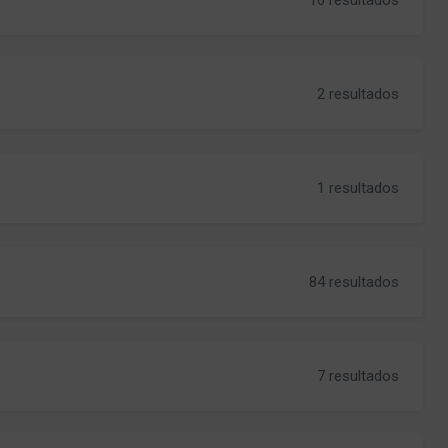
16 resultados
2 resultados
1 resultados
84 resultados
7 resultados