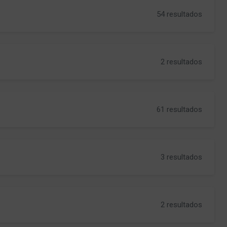
54 resultados
2 resultados
61 resultados
3 resultados
2 resultados