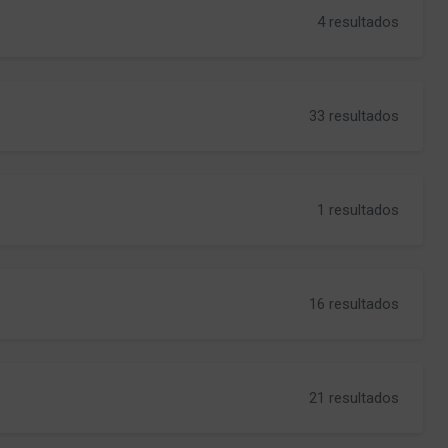
4 resultados
33 resultados
1 resultados
16 resultados
21 resultados