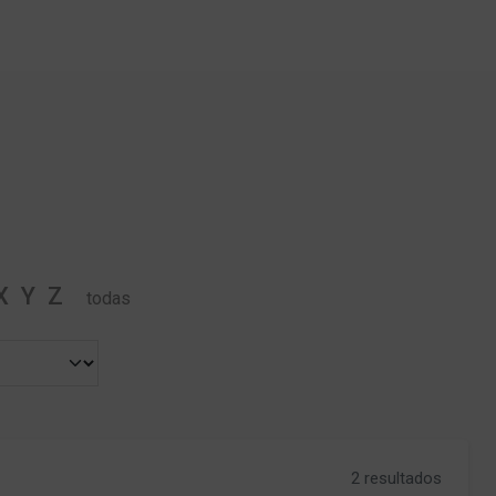
X
Y
Z
todas
2 resultados