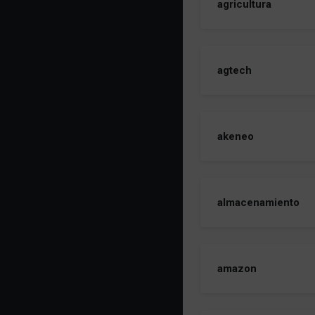
agricultura
agtech
akeneo
almacenamiento
amazon