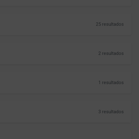
25 resultados
2 resultados
1 resultados
3 resultados