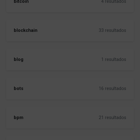
bitcoin
4 resultados
blockchain
33 resultados
blog
1 resultados
bots
16 resultados
bpm
21 resultados