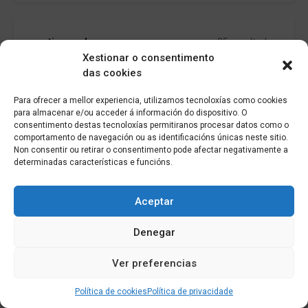
gestion-redes
25 resultados
Xestionar o consentimento
das cookies
Para ofrecer a mellor experiencia, utilizamos tecnoloxías como cookies
gestion-rutas-y-flotas
5 resultados
para almacenar e/ou acceder á información do dispositivo. O
consentimento destas tecnoloxías permitiranos procesar datos como o
comportamento de navegación ou as identificacións únicas neste sitio.
Non consentir ou retirar o consentimento pode afectar negativamente a
determinadas características e funcións.
gestion-subvenciones
2 resultados
Aceptar
Denegar
gis
3 resultados
Ver preferencias
Política de cookies
Política de privacidade
green-hosting
1 resultados