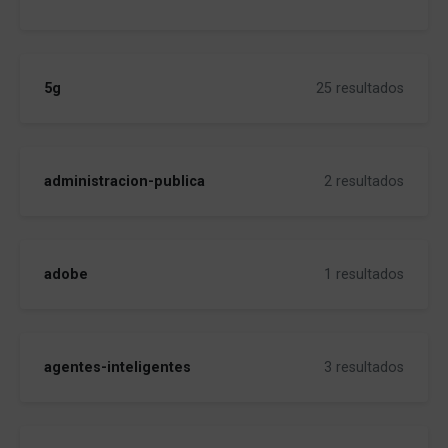
5g
25 resultados
administracion-publica
2 resultados
adobe
1 resultados
agentes-inteligentes
3 resultados