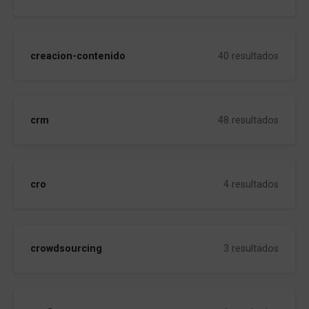
creacion-contenido
40 resultados
crm
48 resultados
cro
4 resultados
crowdsourcing
3 resultados