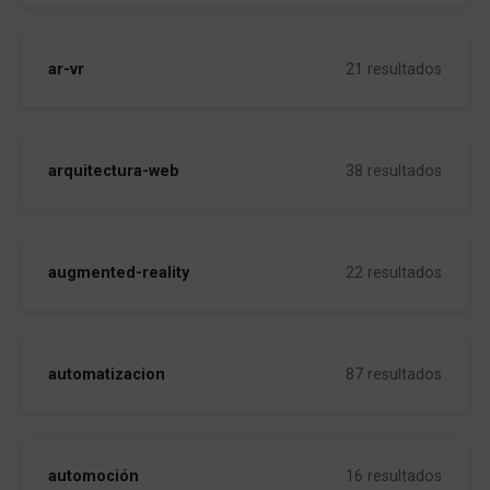
ar-vr
21 resultados
arquitectura-web
38 resultados
augmented-reality
22 resultados
automatizacion
87 resultados
automoción
16 resultados