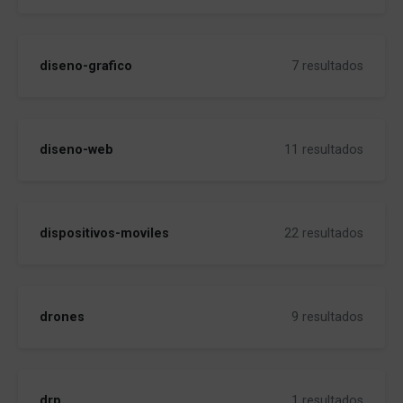
diseno-grafico
7 resultados
diseno-web
11 resultados
dispositivos-moviles
22 resultados
drones
9 resultados
drp
1 resultados