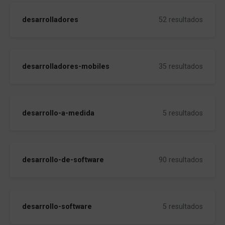
desarrolladores
52 resultados
desarrolladores-mobiles
35 resultados
desarrollo-a-medida
5 resultados
desarrollo-de-software
90 resultados
desarrollo-software
5 resultados