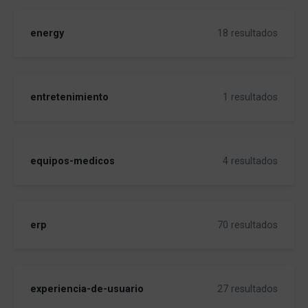
energy
18 resultados
entretenimiento
1 resultados
equipos-medicos
4 resultados
erp
70 resultados
experiencia-de-usuario
27 resultados