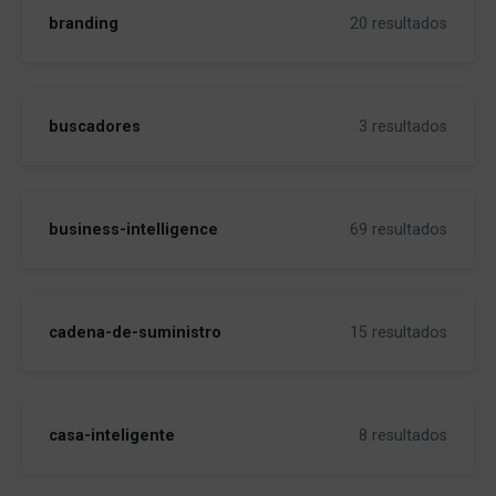
branding
20 resultados
buscadores
3 resultados
business-intelligence
69 resultados
cadena-de-suministro
15 resultados
casa-inteligente
8 resultados