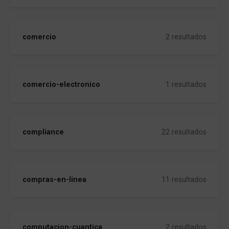
comercio
2 resultados
comercio-electronico
1 resultados
compliance
22 resultados
compras-en-linea
11 resultados
computacion-cuantica
2 resultados