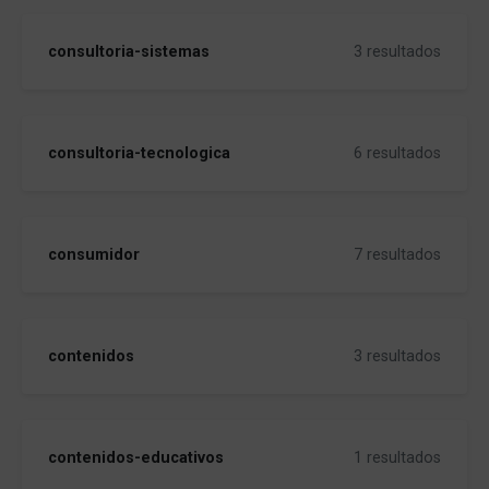
consultoria-sistemas
3 resultados
consultoria-tecnologica
6 resultados
consumidor
7 resultados
contenidos
3 resultados
contenidos-educativos
1 resultados