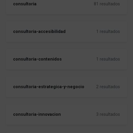
consultoria
81 resultados
consultoria-accesibilidad
1 resultados
consultoria-contenidos
1 resultados
consultoria-estrategica-y-negocio
2 resultados
consultoria-innovacion
3 resultados