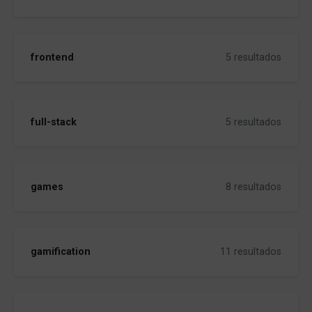
frontend
5 resultados
full-stack
5 resultados
games
8 resultados
gamification
11 resultados