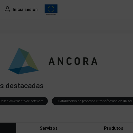
Inicia sesión
es destacadas
Desenvolvemento de software
Dixitalización de procesos e transformación dixital
Servizos
Produtos