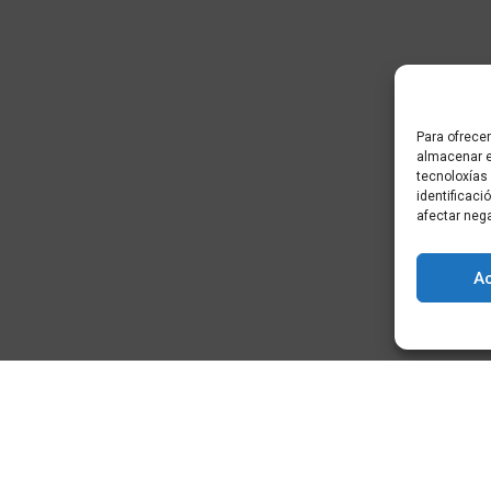
Para ofrecer
almacenar e
tecnoloxías
identificaci
afectar neg
A
) - Cidade da
+34 881 939 651
info@clusterticgalicia.com