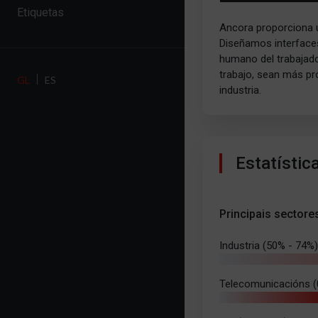
Etiquetas
Ancora proporciona un
Diseñamos interfaces 
humano del trabajad
trabajo, sean más pr
GL
ES
industria.
Estatístic
Principais sectore
Industria (50% - 74%)
Telecomunicacións (