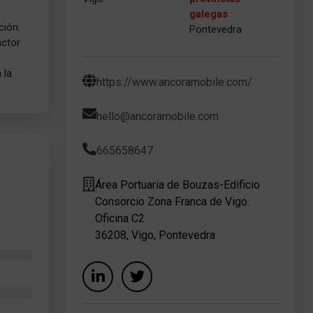
galegas
ción.
Pontevedra
actor
 la
https://www.ancoramobile.com/
hello@ancoramobile.com
665658647
Área Portuaria de Bouzas-Edificio
Consorcio Zona Franca de Vigo.
Oficina C2
36208, Vigo, Pontevedra