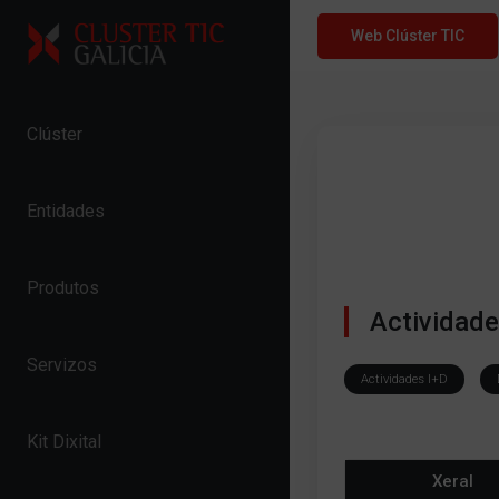
Skip to content
Web Clúster TIC
Clúster
Entidades
Produtos
Actividad
Servizos
Actividades I+D
Kit Dixital
Xeral