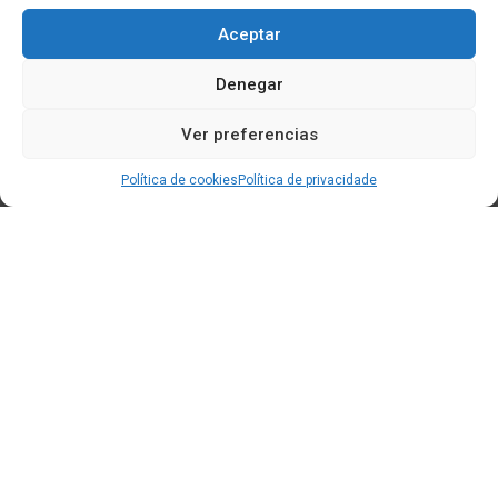
Aceptar
Denegar
Ver preferencias
Política de cookies
Política de privacidade
Edificio CEM (Centro de Emprendemento) - Cidade da
Cultura
15707 Gaias - Santiago de Compostela
Horario de oficina:
[L-X] 8:30h - 14:30h | 15:00h - 17:00h