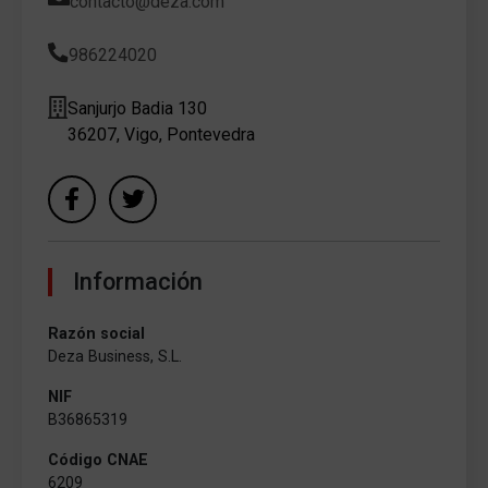
contacto@deza.com
986224020
Sanjurjo Badia 130
36207, Vigo, Pontevedra
Información
Razón social
Deza Business, S.L.
NIF
B36865319
Código CNAE
6209