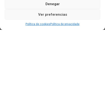
Denegar
Ver preferencias
Política de cookies
Política de privacidade
Edificio CEM (Centro de Emprendemento) - Cidade da
Cultura
15707 Gaias - Santiago de Compostela
Horario de oficina:
[L-X] 8:30h - 14:30h | 15:00h - 17:00h
[V] 8:00h - 15:00h