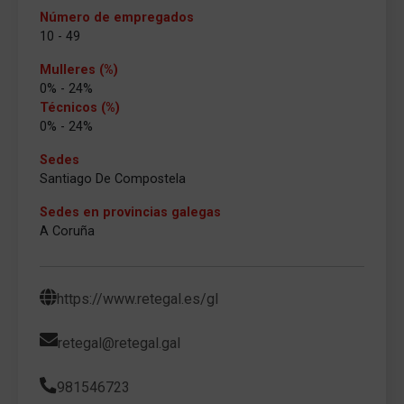
Número de empregados
10 - 49
Mulleres (%)
0% - 24%
Técnicos (%)
0% - 24%
Sedes
Santiago De Compostela
Sedes en provincias galegas
A Coruña
https://www.retegal.es/gl
retegal@retegal.gal
981546723