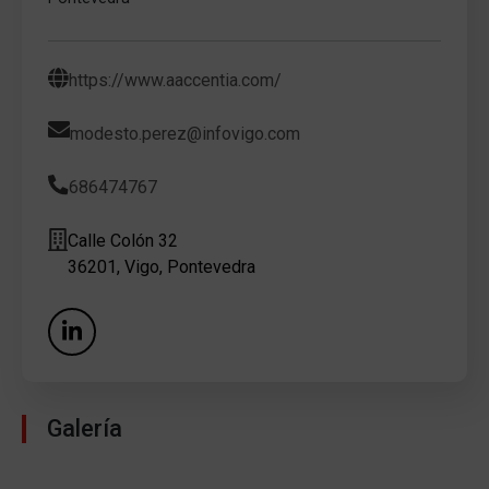
https://www.aaccentia.com/
modesto.perez@infovigo.com
686474767
Calle Colón 32
36201, Vigo, Pontevedra
Galería