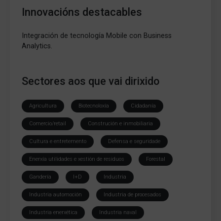
Innovacións destacables
Integración de tecnología Mobile con Business
Analytics.
Sectores aos que vai dirixido
Agricultura
Biotecnoloxía
Cidadanía
Comercio/retail
Construción e inmobiliaria
Cultura e entretemento
Defensa e seguridade
Enerxía utilidades e xestión de residuos
Forestal
Gandería
I+D
Industria
Industria automoción
Industria de procesados
Industria enerxética
Industria naval