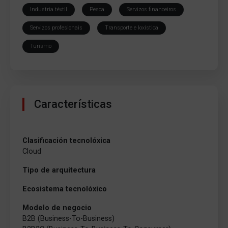
Industria téxtil
Pesca
Servizos financeiros
Servizos profesionais
Transporte e loxística
Turismo
Características
Clasificación tecnolóxica
Cloud
Tipo de arquitectura
Ecosistema tecnolóxico
Modelo de negocio
B2B (Business-To-Business)