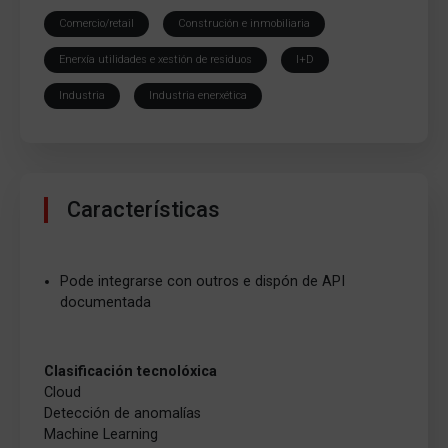
Comercio/retail
Construción e inmobiliaria
Enerxía utilidades e xestión de residuos
I+D
Industria
Industria enerxética
Características
Pode integrarse con outros e dispón de API
documentada
Clasificación tecnolóxica
Cloud
Detección de anomalías
Machine Learning