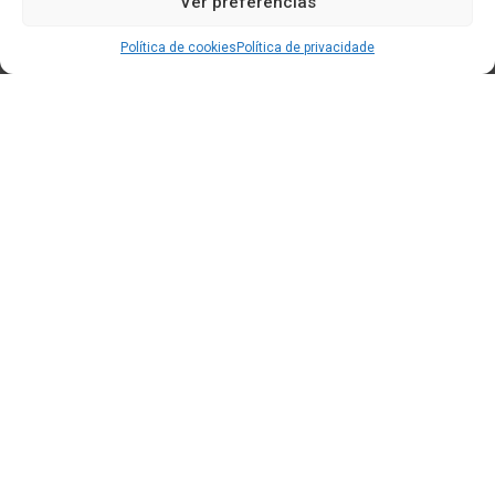
Ver preferencias
Política de cookies
Política de privacidade
Edificio CEM (Centro de Emprendemento) - Cidade da
Cultura
15707 Gaias - Santiago de Compostela
Horario de oficina:
[L-X] 8:30h - 14:30h | 15:00h - 17:00h
[V] 8:00h - 15:00h
+34 881 939 651
info@clusterticgalicia.com