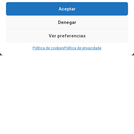
Aceptar
Denegar
Ver preferencias
Política de cookies
Política de privacidade
Edificio CEM (Centro de Emprendemento) - Cidade da
Cultura
15707 Gaias - Santiago de Compostela
Horario de oficina:
[L-X] 8:30h - 14:30h | 15:00h - 17:00h