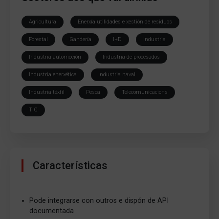
Agricultura
Enerxía utilidades e xestión de residuos
Forestal
Gandería
I+D
Industria
Industria automoción
Industria de procesados
Industria enerxética
Industria naval
Industria téxtil
Pesca
Telecomunicacions
TIC
Características
Pode integrarse con outros e dispón de API
documentada