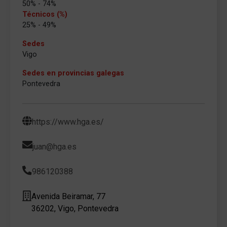
50% - 74%
Técnicos (%)
25% - 49%
Sedes
Vigo
Sedes en provincias galegas
Pontevedra
https://www.hga.es/
juan@hga.es
986120388
Avenida Beiramar, 77
36202, Vigo, Pontevedra