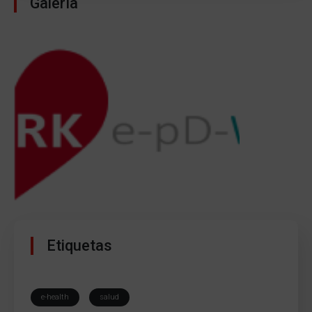
Galería
Etiquetas
e-health
salud