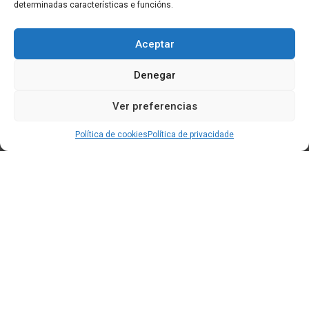
determinadas características e funcións.
Aceptar
Denegar
Ver preferencias
Política de cookies
Política de privacidade
Edificio CEM (Centro de Emprendemento) - Cidade da
Cultura
15707 Gaias - Santiago de Compostela
Horario de oficina: