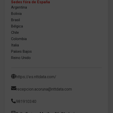
Sedes fóra de España
Argentina
Bolivia
Brasil
Bélgica
Chile
Colombia
Italia
Países Bajos
Reino Unido
https://es.nttdata.com/
recepcion.acoruna@nttdata.com
981910340