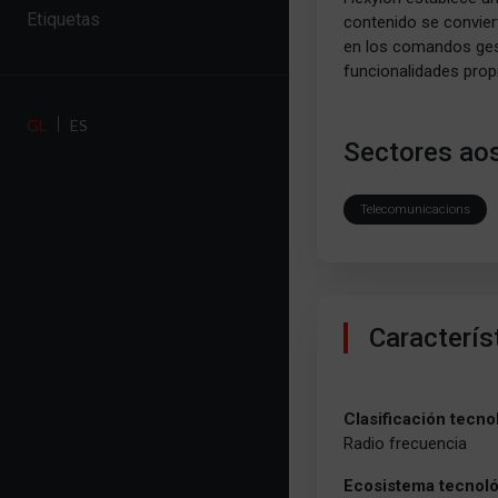
Etiquetas
contenido se conviert
en los comandos gest
funcionalidades propi
GL
ES
Sectores aos
Telecomunicacions
Caracterís
Clasificación tecno
Radio frecuencia
Ecosistema tecnol