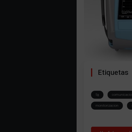
Etiquetas
5g
comunicacio
monitorizacion