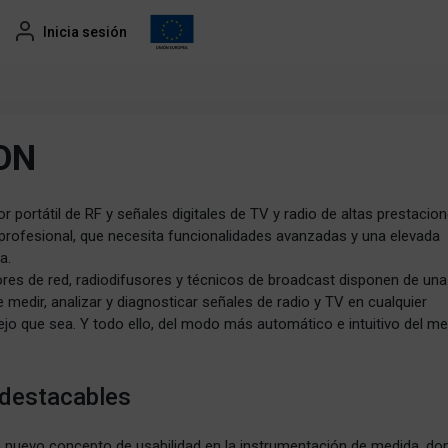
Inicia sesión
ON
 portátil de RF y señales digitales de TV y radio de altas prestacio
 profesional, que necesita funcionalidades avanzadas y una elevada
a.
es de red, radiodifusores y técnicos de broadcast disponen de una
medir, analizar y diagnosticar señales de radio y TV en cualquier
jo que sea. Y todo ello, del modo más automático e intuitivo del m
 destacables
 nuevo concepto de usabilidad en la instrumentación de medida, don