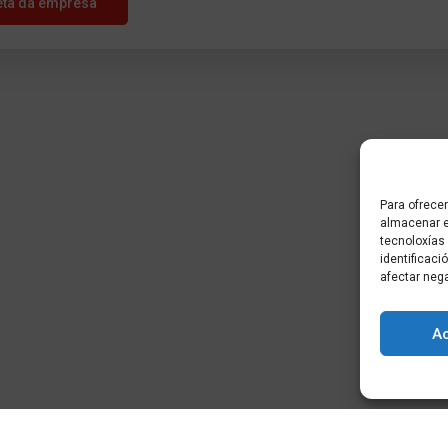
eta da empresa
Para ofrecer
almacenar e
tecnoloxías
identificaci
afectar neg
A
) - Cidade da
+34 881 939 651