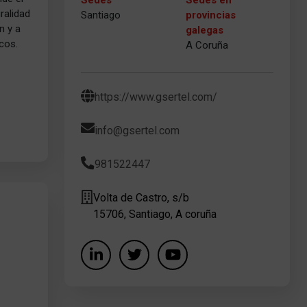
Sedes
Sedes en
ralidad
Santiago
provincias
n y a
galegas
cos.
A Coruña
https://www.gsertel.com/
info@gsertel.com
981522447
Volta de Castro, s/b
15706, Santiago, A coruña