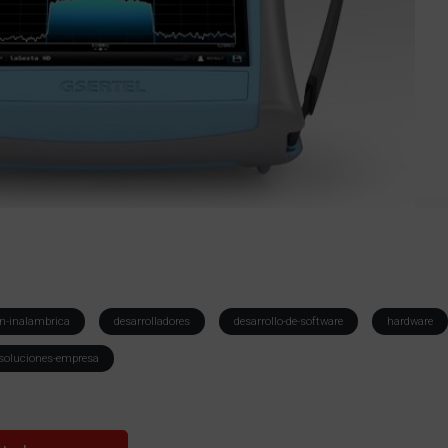
n-inalambrica
desarrolladores
desarrollo-de-software
hardware
soluciones-empresa