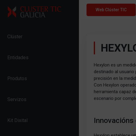
Skip to content
Web Clúster TIC
Clúster
HEXYL
Entidades
Hexylon es un medidor
destinado al usuario
precisión en la medid
Produtos
Con Hexylon operador
herramienta capaz de 
escenario por comple
Servizos
Innovacións
Kit Dixital
Hexylon establece un