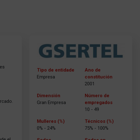
nes
Tipo de entidade
Ano de
Empresa
constitución
2001
Dimensión
Número de
ercado.
Gran Empresa
empregados
10 - 49
Mulleres (%)
Técnicos (%)
0% - 24%
75% - 100%
de el