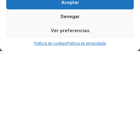
Aceptar
Denegar
Ver preferencias
Política de cookies
Política de privacidade
Edificio CEM (Centro de Emprendemento) - Cidade da
Cultura
15707 Gaias - Santiago de Compostela
Horario de oficina:
[L-X] 8:30h - 14:30h | 15:00h - 17:00h
[V] 8:00h - 15:00h