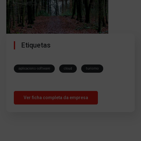
Etiquetas
aplicacions-software
cloud
turismo
Ver ficha completa da empresa