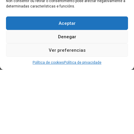
Non consentir ou retirar o consentimento pode afectar negativamente a
determinadas características e funcións.
Aceptar
Denegar
Ver preferencias
Política de cookies
Política de privacidade
Edificio CEM (Centro de Emprendemento) - Cidade da
Cultura
15707 Gaias - Santiago de Compostela