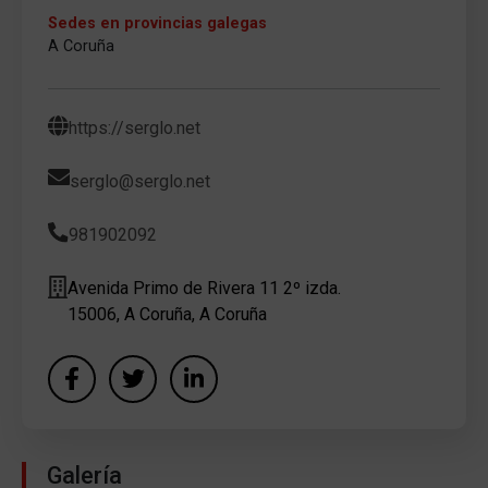
Sedes en provincias galegas
A Coruña
https://serglo.net
serglo@serglo.net
981902092
Avenida Primo de Rivera 11 2º izda.
15006, A Coruña, A Coruña
Galería