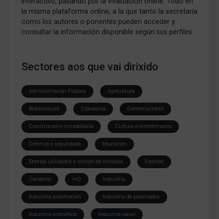
interactivo, pasando por la evaluación online. Todo en
la misma plataforma online, a la que tanto la secretaría
como los autores o ponentes pueden acceder y
consultar la información disponible según sus perfiles.
Sectores aos que vai dirixido
Administración Pública
Agricultura
Biotecnoloxía
Cidadanía
Comercio/retail
Construción e inmobiliaria
Cultura e entretemento
Defensa e seguridade
Educación
Enerxía utilidades e xestión de residuos
Forestal
Gandería
I+D
Industria
Industria automoción
Industria de procesados
Industria enerxética
Industria naval