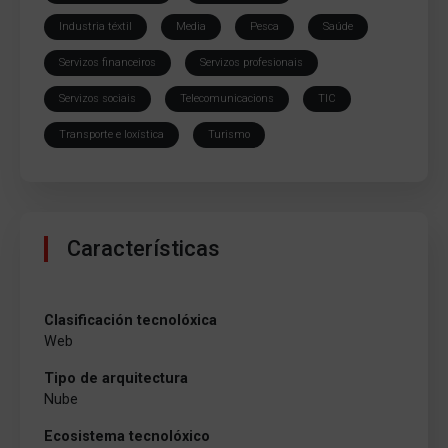
Industria téxtil
Media
Pesca
Saúde
Servizos financeiros
Servizos profesionais
Servizos sociais
Telecomunicacions
TIC
Transporte e loxística
Turismo
Características
Clasificación tecnolóxica
Web
Tipo de arquitectura
Nube
Ecosistema tecnolóxico