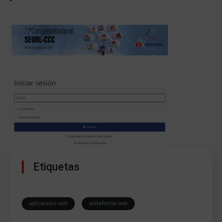
Etiquetas
aplicacions-web
plataforma-web