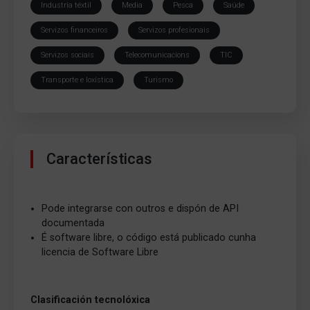
Industria téxtil
Media
Pesca
Saúde
Servizos financeiros
Servizos profesionais
Servizos sociais
Telecomunicacions
TIC
Transporte e loxística
Turismo
Características
Pode integrarse con outros e dispón de API
documentada
É software libre, o código está publicado cunha
licencia de Software Libre
Clasificación tecnolóxica