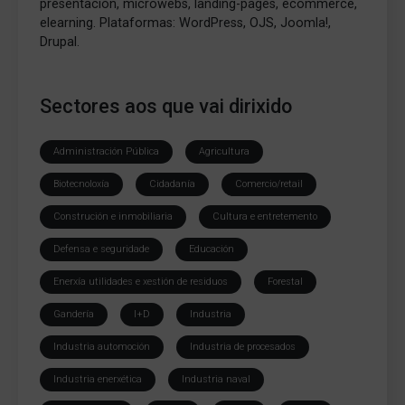
presentación, microwebs, landing-pages, ecommerce,
elearning. Plataformas: WordPress, OJS, Joomla!,
Drupal.
Sectores aos que vai dirixido
Administración Pública
Agricultura
Biotecnoloxía
Cidadanía
Comercio/retail
Construción e inmobiliaria
Cultura e entretemento
Defensa e seguridade
Educación
Enerxía utilidades e xestión de residuos
Forestal
Gandería
I+D
Industria
Industria automoción
Industria de procesados
Industria enerxética
Industria naval