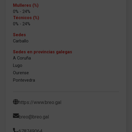
Mulleres (%)
0% - 24%
Técnicos (%)
0% - 24%
Sedes
Carballo
Sedes en provincias galegas
A Coruña
Lugo
Ourense
Pontevedra
https://www.breo.gal
breo@breo.gal
678749064