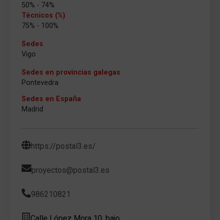
50% - 74%
Técnicos (%)
75% - 100%
Sedes
Vigo
Sedes en provincias galegas
Pontevedra
Sedes en España
Madrid
https://postal3.es/
proyectos@postal3.es
986210821
Calle López Mora 10, bajo