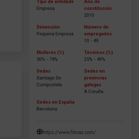
Tipo de entidade
Ano de
Empresa
constitución
2010
Dimensión
Número de
Pequena Empresa
empregados
10 - 49
Mulleres (%)
Técnicos (%)
50% - 74%
25% - 49%
Sedes
Sedes en
Santiago De
provincias
Compostela
galegas
A Coruña
Sedes en España
Barcelona
https://www.filmax.com/