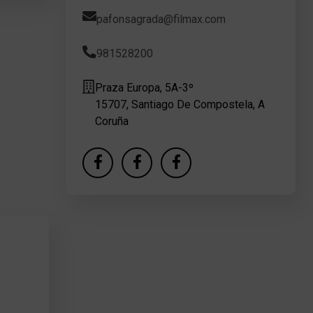
pafonsagrada@filmax.com
981528200
Praza Europa, 5A-3º
15707, Santiago De Compostela, A
Coruña