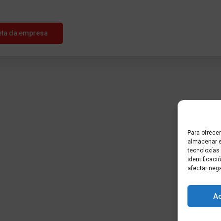
eta da empresa
Para ofrecer
almacenar e
tecnoloxías
identificaci
afectar neg
A