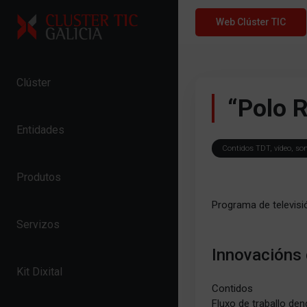
Skip to content
Web Clúster TIC
Clúster
“Polo 
Entidades
Contidos TDT, vídeo, son
Produtos
Programa de televisió
Servizos
Innovacións
Kit Dixital
Contidos
Fluxo de traballo den