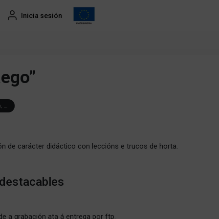
Inicia sesión
Rego”
, …
n de carácter didáctico con leccións e trucos de horta.
 destacables
de a grabación ata á entrega por ftp.