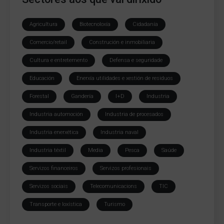
Agricultura
Biotecnoloxía
Cidadanía
Comercio/retail
Construción e inmobiliaria
Cultura e entretemento
Defensa e seguridade
Educación
Enerxía utilidades e xestión de residuos
Forestal
Gandería
I+D
Industria
Industria automoción
Industria de procesados
Industria enerxética
Industria naval
Industria téxtil
Media
Pesca
Saúde
Servizos financeiros
Servizos profesionais
Servizos sociais
Telecomunicacions
TIC
Transporte e loxística
Turismo