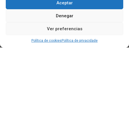
Aceptar
Denegar
Ver preferencias
Política de cookies
Política de privacidade
Edificio CEM (Centro de Emprendemento) - Cidade da
Cultura
15707 Gaias - Santiago de Compostela
Horario de oficina:
[L-X] 8:30h - 14:30h | 15:00h - 17:00h
[V] 8:00h - 15:00h