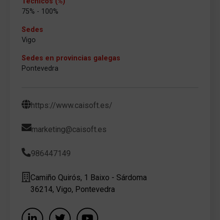
Técnicos (%)
75% - 100%
Sedes
Vigo
Sedes en provincias galegas
Pontevedra
https://www.caisoft.es/
marketing@caisoft.es
986447149
Camiño Quirós, 1 Baixo - Sárdoma
36214, Vigo, Pontevedra