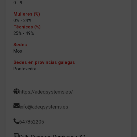
0 - 9
Mulleres (%)
0% - 24%
Técnicos (%)
25% - 49%
Sedes
Mos
Sedes en provincias galegas
Pontevedra
https://adeqsystems.es/
info@adeqsystems.es
647852205
Calle Generoso Domínguez, 37