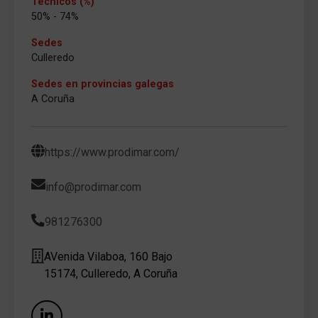
Técnicos (%)
50% - 74%
Sedes
Culleredo
Sedes en provincias galegas
A Coruña
https://www.prodimar.com/
info@prodimar.com
981276300
AVenida Vilaboa, 160 Bajo
15174, Culleredo, A Coruña