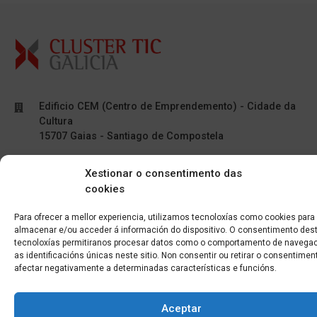
Edificio CEM (Centro de Emprendemento) - Cidade da
Cultura
15707 Gaias - Santiago de Compostela
Horario de oficina:
Xestionar o consentimento das
[L-X] 8:30h - 14:30h | 15:00h - 17:00h
cookies
[V] 8:00h - 15:00h
Para ofrecer a mellor experiencia, utilizamos tecnoloxías como cookies para
almacenar e/ou acceder á información do dispositivo. O consentimento des
+34 881 939 651
tecnoloxías permitiranos procesar datos como o comportamento de navegac
as identificacións únicas neste sitio. Non consentir ou retirar o consentime
info@clusterticgalicia.com
afectar negativamente a determinadas características e funcións.
Aceptar