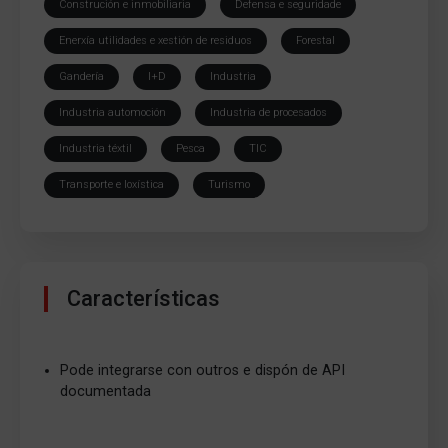
Construción e inmobiliaria
Defensa e seguridade
Enerxía utilidades e xestión de residuos
Forestal
Gandería
I+D
Industria
Industria automoción
Industria de procesados
Industria téxtil
Pesca
TIC
Transporte e loxística
Turismo
Características
Pode integrarse con outros e dispón de API
documentada