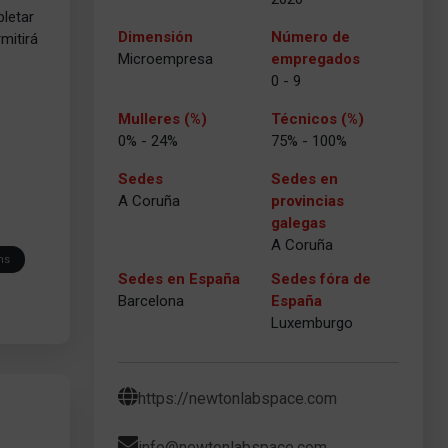
letar
Dimensión
Número de
mitirá
Microempresa
empregados
0 - 9
Mulleres (%)
Técnicos (%)
0% - 24%
75% - 100%
Sedes
Sedes en
A Coruña
provincias
galegas
A Coruña
ns
Sedes en España
Sedes fóra de
Barcelona
España
Luxemburgo
https://newtonlabspace.com
info@newtonlabspace.com