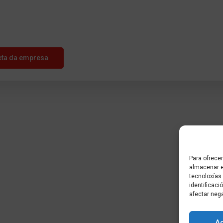
eta da empresa
Para ofrecer
almacenar e
tecnoloxías
identificaci
afectar neg
A