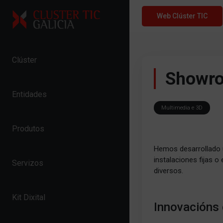
Skip to content
Web Clúster TIC
Clúster
Showr
Entidades
Multimedia e 3D
Produtos
Hemos desarrollado u
instalaciones fijas 
Servizos
diversos.
Kit Dixital
Innovacións