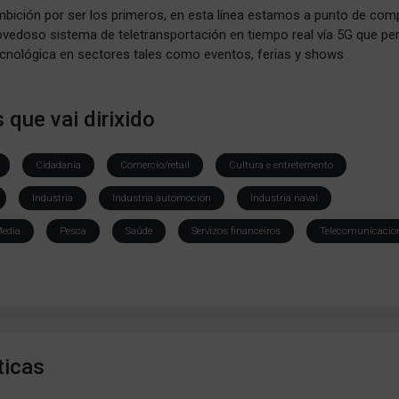
bición por ser los primeros, en esta línea estamos a punto de comp
novedoso sistema de teletransportación en tiempo real vía 5G que per
ecnológica en sectores tales como eventos, ferias y shows
 que vai dirixido
Cidadanía
Comercio/retail
Cultura e entretemento
Industria
Industria automoción
Industria naval
edia
Pesca
Saúde
Servizos financeiros
Telecomunicacio
ticas