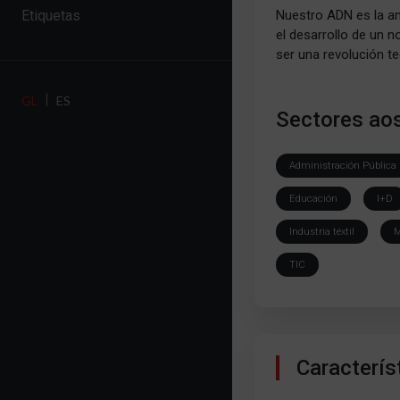
Nuestro ADN es la am
Etiquetas
el desarrollo de un 
ser una revolución t
GL
ES
Sectores aos
Administración Pública
Educación
I+D
Industria téxtil
M
TIC
Caracterís