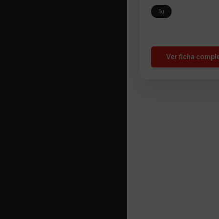
5g
Ver ficha compl