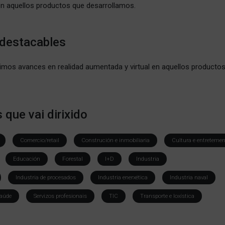
en aquellos productos que desarrollamos.
 destacables
ltimos avances en realidad aumentada y virtual en aquellos producto
 que vai dirixido
Comercio/retail
Construción e inmobiliaria
Cultura e entreteme
Educación
Forestal
I+D
Industria
Industria de procesados
Industria enerxética
Industria naval
aúde
Servizos profesionais
TIC
Transporte e loxística