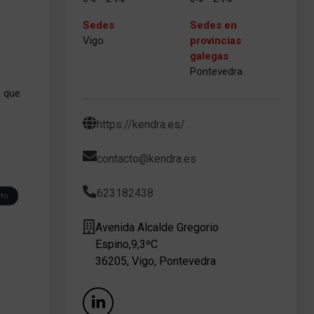
Sedes
Sedes en
Vigo
provincias
galegas
Pontevedra
s que
https://kendra.es/
contacto@kendra.es
623182438
nto
Avenida Alcalde Gregorio
Espino,9,3ºC
36205, Vigo, Pontevedra