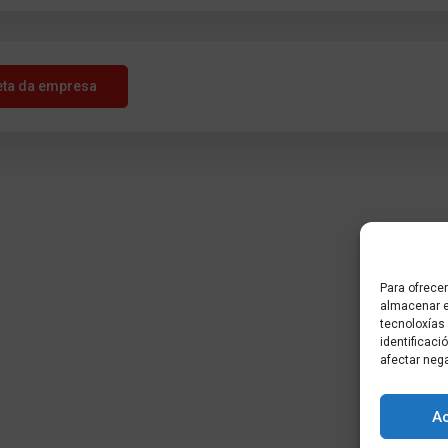
eta da empresa
Para ofrecer
almacenar e
tecnoloxías
identificaci
afectar neg
A