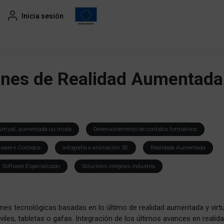
Inicia sesión
ones de Realidad Aumentada
 virtual, aumentada ou mixta
Desenvolvemento de contidos formativos
tware e Contidos
Infografía e animación 3D
Realidade Aumentada
Software Especializado
Solucións integrais industria
ones tecnológicas basadas en lo último de realidad aumentada y virtu
iles, tabletas o gafas. Integración de los últimos avances en realid