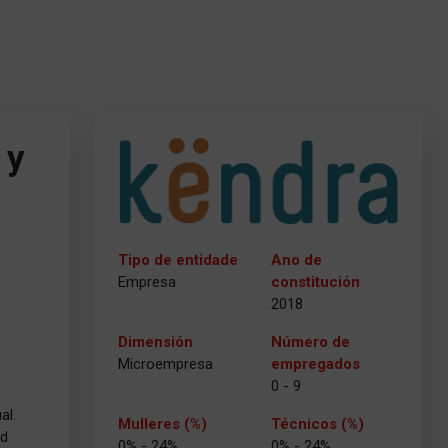
 y
Tipo de entidade
Ano de
Empresa
constitución
2018
Dimensión
Número de
Microempresa
empregados
0 - 9
al.
Mulleres (%)
Técnicos (%)
ad
0% - 24%
0% - 24%