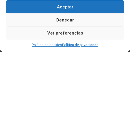
Aceptar
Denegar
Ver preferencias
Política de cookies
Política de privacidade
Edificio CEM (Centro de Emprendemento) - Cidade da
Cultura
15707 Gaias - Santiago de Compostela
Horario de oficina:
[L-X] 8:30h - 14:30h | 15:00h - 17:00h
[V] 8:00h - 15:00h